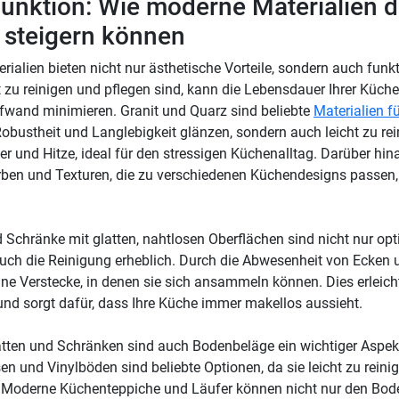
 Funktion: Wie moderne Materialien di
 steigern können
alien bieten nicht nur ästhetische Vorteile, sondern auch funk
ht zu reinigen und pflegen sind, kann die Lebensdauer Ihrer Küch
wand minimieren. Granit und Quarz sind beliebte
Materialien fü
Robustheit und Langlebigkeit glänzen, sondern auch leicht zu rei
er und Hitze, ideal für den stressigen Küchenalltag. Darüber hina
arben und Texturen, die zu verschiedenen Küchendesigns passen
nd Schränke mit glatten, nahtlosen Oberflächen sind nicht nur op
auch die Reinigung erheblich. Durch die Abwesenheit von Ecken
ne Verstecke, in denen sie sich ansammeln können. Dies erleich
und sorgt dafür, dass Ihre Küche immer makellos aussieht.
atten und Schränken sind auch Bodenbeläge ein wichtiger Aspe
en und Vinylböden sind beliebte Optionen, da sie leicht zu reini
d. Moderne Küchenteppiche und Läufer können nicht nur den Bod