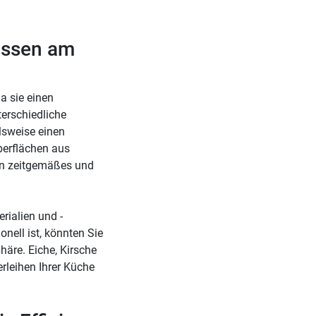
passen am
a sie einen
terschiedliche
lsweise einen
berflächen aus
ein zeitgemäßes und
rialien und -
onell ist, könnten Sie
häre. Eiche, Kirsche
erleihen Ihrer Küche