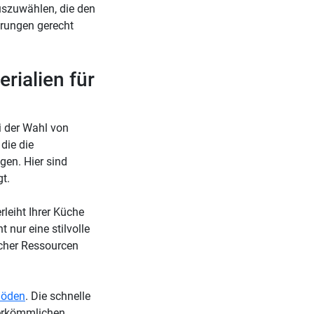
uszuwählen, die den
erungen gerecht
rialien für
i der Wahl von
die die
gen. Hier sind
t.
leiht Ihrer Küche
 nur eine stilvolle
icher Ressourcen
Böden
. Die schnelle
herkömmlichen