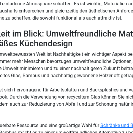
einladende Atmosphäre schaffen. Es ist wichtig, Materialien a
aushalts entsprechen und gleichzeitig den ästhetischen Anford
 zu schaffen, die sowohl funktional als auch attraktiv ist.
eit im Blick: Umweltfreundliche Mate
mäßes Küchendesign
umweltbewussten Welt ist Nachhaltigkeit ein wichtiger Aspekt be
Immer mehr Menschen bevorzugen umweltfreundliche Optionen, 
 Umwelt minimieren und zu einer nachhaltigeren Zukunft beitra
celtes Glas, Bambus und nachhaltig gewonnene Hölzer oft gefrag
et sich hervorragend für Arbeitsplatten und Backsplashes und ver
Look. Durch die Verwendung von recyceltem Glas können Sie nicht
dern auch zur Reduzierung von Abfall und zur Schonung natürl
uerbare Ressource und eine großartige Wahl für
Schränke und 
ambus macht es zu einer umweltfreundlichen Alternative zu 